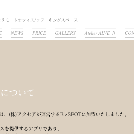
リモートオフィス/コワーキングスペース
E
NEWS
PRICE
GALLERY
Atelier ALVE Ⅱ
CON
加盟について
☆VEは、(株)アクセアが運営するBizSPOTに加盟いたしました。
ペースを提供するアプリであり、