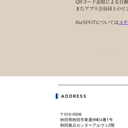
QRコード読取による自
またアプリ会員同士のビ
BizSPOTについては
コチ
< Previous
ADDRESS
〒010-8506
秋田県秋田市東通仲町4番1号
秋田拠点センターアルヴェ2階